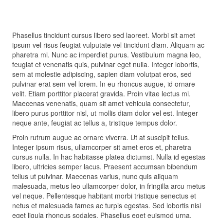
Phasellus tincidunt cursus libero sed laoreet. Morbi sit amet
ipsum vel risus feugiat vulputate vel tincidunt diam. Aliquam ac
pharetra mi. Nunc ac imperdiet purus. Vestibulum magna leo,
feugiat et venenatis quis, pulvinar eget nulla. Integer lobortis,
sem at molestie adipiscing, sapien diam volutpat eros, sed
pulvinar erat sem vel lorem. In eu rhoncus augue, id ornare
velit. Etiam porttitor placerat gravida. Proin vitae lectus mi.
Maecenas venenatis, quam sit amet vehicula consectetur,
libero purus porttitor nisl, ut mollis diam dolor vel est. Integer
neque ante, feugiat ac tellus a, tristique tempus dolor.
Proin rutrum augue ac ornare viverra. Ut at suscipit tellus.
Integer ipsum risus, ullamcorper sit amet eros et, pharetra
cursus nulla. In hac habitasse platea dictumst. Nulla id egestas
libero, ultricies semper lacus. Praesent accumsan bibendum
tellus ut pulvinar. Maecenas varius, nunc quis aliquam
malesuada, metus leo ullamcorper dolor, in fringilla arcu metus
vel neque. Pellentesque habitant morbi tristique senectus et
netus et malesuada fames ac turpis egestas. Sed lobortis nisi
eget ligula rhoncus sodales. Phasellus eget euismod urna.