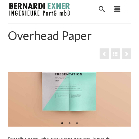
Overhead Paper
Phasellus porta, nibh quis viverra posuere, lectus dui