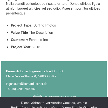
Nulla blandit pellentesque risus a ornare. Donec ultrices ligula
at nibh laoreet ultricies vel sed odio. Praesent porttitor ultrices
pellentesque.
Project Type:
Surfing Photos
Value Title
The Description
Customer:
Example Inc
Project Year:
2013
Bernardi Exner Ingenieure PartG mbB
Clara-Zetkin-Straße 6, 02827 Görlitz
ingenieure@bernardi-exner.de
+49 (0) 3581 669266-0
Diese Webseite verwendet Cookies, um die
Bedienfreundlichkeit zu erhöhen. Wenn Sie die Webseite